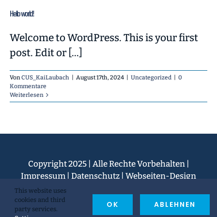
Hello world!
Welcome to WordPress. This is your first
post. Edit or [...]
Von
CUS_KaiLaubach
|
August 17th, 2024
|
Uncategorized
|
0
Kommentare
Weiterlesen
Copyright 2025 | Alle Rechte Vorbehalten |
Impressum
|
Datenschutz
| Webseiten-Design
Blauland Digital
This website uses
cookies and third
OK
ABLEHNEN
party services.